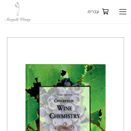
שִׂים
עברית
לֵב:
בְּאֲתָר
זֶה
מֻפְעֶלֶת
מַעֲרֶכֶת
נָגִישׁ
בִּקְלִיק
הַמְּסַיַּעַת
לִנְגִישׁוּת
הָאֲתָר.