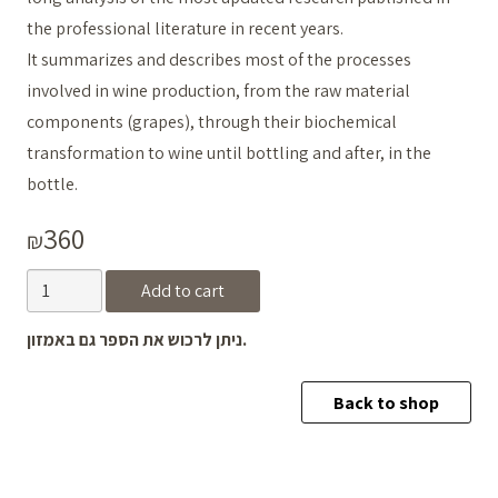
the professional literature in recent years.
It summarizes and describes most of the processes
involved in wine production, from the raw material
components (grapes), through their biochemical
transformation to wine until bottling and after, in the
bottle.
360
₪
Concepts
Add to cart
in
ניתן לרכוש את הספר גם באמזון.
Wine
Chemistry
Back to shop
quantity