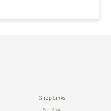
לְעִוְורִים
הַמִּשְׁתַּמְּשִׁים
בְּתוֹכְנַת
קוֹרֵא־מָסָךְ;
לְחַץ
Control-
F10
לִפְתִיחַת
תַּפְרִיט
נְגִישׁוּת.
Shop Links
Wine Shop