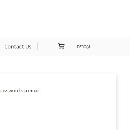
שִׂים
לֵב:
בְּאֲתָר
זֶה
מֻפְעֶלֶת
מַעֲרֶכֶת
Contact Us
עברית
נָגִישׁ
בִּקְלִיק
הַמְּסַיַּעַת
לִנְגִישׁוּת
הָאֲתָר.
password via email.
לְחַץ
Control-
F11
לְהַתְאָמַת
הָאֲתָר