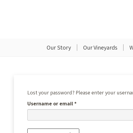
Our Story
Our Vineyards
W
Lost your password? Please enter your username
Required
Username or email
*