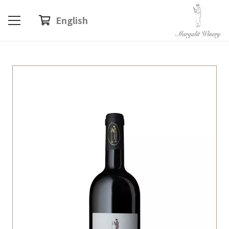
שִׂים
English
לֵב:
בְּאֲתָר
זֶה
מֻפְעֶלֶת
מַעֲרֶכֶת
נָגִישׁ
בִּקְלִיק
הַמְּסַיַּעַת
לִנְגִישׁוּת
הָאֲתָר.