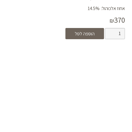
אחוז אלכוהול:
14.5%
370
₪
כמות
הוספה לסל
של
קברנה
סוביניון
2022
SR